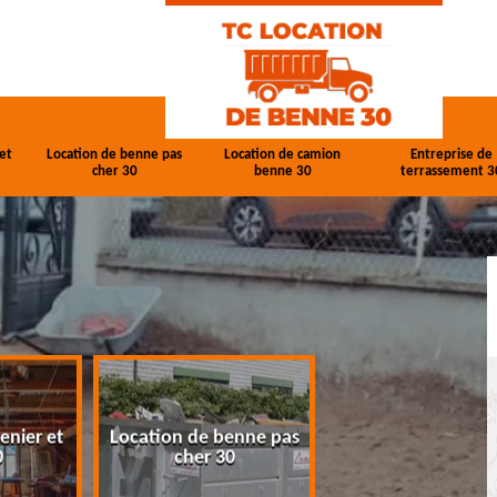
et
Location de benne pas
Location de camion
Entreprise de
cher 30
benne 30
terrassement 3
enier et
Location de benne pas
Location de cam
0
cher 30
benne 30