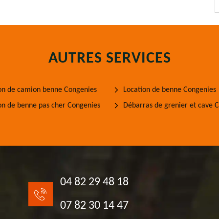
AUTRES SERVICES
on de camion benne Congenies
Location de benne Congenies
on de benne pas cher Congenies
Débarras de grenier et cave 
04 82 29 48 18
07 82 30 14 47