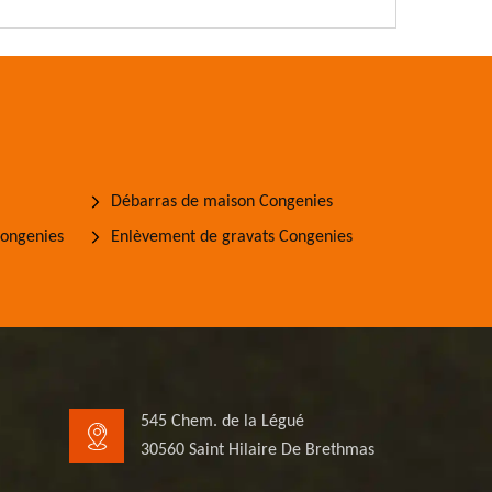
Débarras de maison Congenies
Congenies
Enlèvement de gravats Congenies
545 Chem. de la Légué
30560 Saint Hilaire De Brethmas