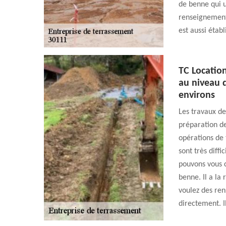
de benne qui u
renseignements 
est aussi étab
TC Locatio
au niveau d
environs
Les travaux de
préparation des
opérations de 
sont très diffi
pouvons vous c
benne. Il a la
voulez des ren
directement. Il