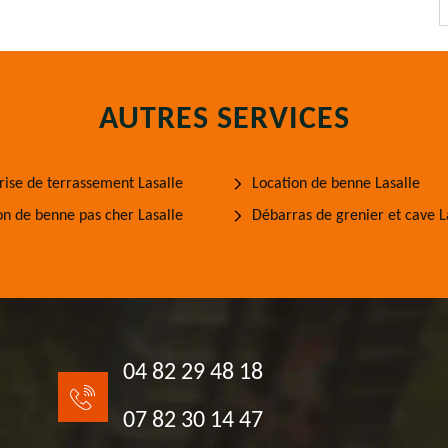
AUTRES SERVICES
rise de terrassement Lasalle
Location de benne Lasalle
on de benne pas cher Lasalle
Débarras de grenier et cave L
04 82 29 48 18
07 82 30 14 47