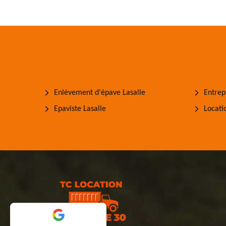
Enlèvement d'épave Lasalle
Entrep
Epaviste Lasalle
Locati