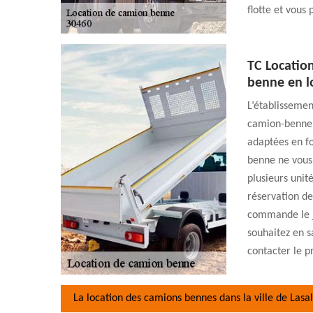
flotte et vous
TC Locatio
benne en l
L’établissemen
camion-benne 
adaptées en fo
benne ne vous 
plusieurs unit
réservation de
commande le j
souhaitez en s
contacter le p
La location des camions bennes dans la ville de Lasal