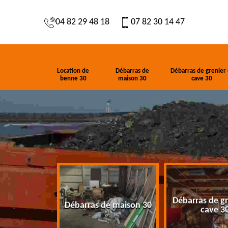
04 82 29 48 18
07 82 30 14 47
Location de
Débarras de
Débarras de grenier 
benne 30
maison 30
cave 30
Débarras de gr
de benne 30
Débarras de maison 30
cave 3