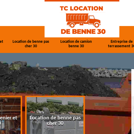
et
Location de benne pas
Location de camion
Entreprise de
cher 30
benne 30
terrassement 3
enier et
Location de benne pas
Location de cam
0
cher 30
benne 30