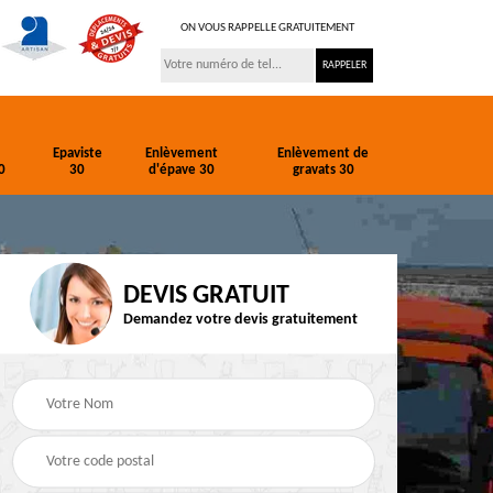
ON VOUS RAPPELLE GRATUITEMENT
Epaviste
Enlèvement
Enlèvement de
0
30
d'épave 30
gravats 30
DEVIS GRATUIT
Demandez votre devis gratuitement
ion
Entreprise de
Epaviste 30
terrassement 30