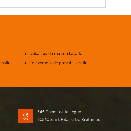
Débarras de maison Lasalle
asalle
Enlèvement de gravats Lasalle
545 Chem. de la Légué
30560 Saint Hilaire De Brethmas