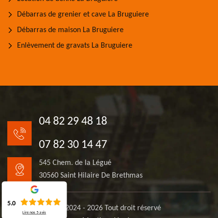
Débarras de grenier et cave La Bruguiere
Débarras de maison La Bruguiere
Enlèvement de gravats La Bruguiere
04 82 29 48 18
07 82 30 14 47
545 Chem. de la Légué
30560 Saint Hilaire De Brethmas
5.0
© 2024 - 2026 Tout droit réservé
Lire nos
5
avis