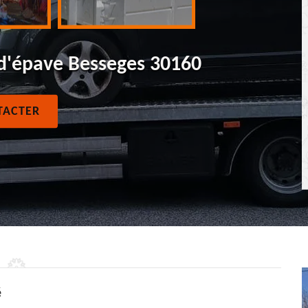
 d'épave Besseges 30160
TACTER
é