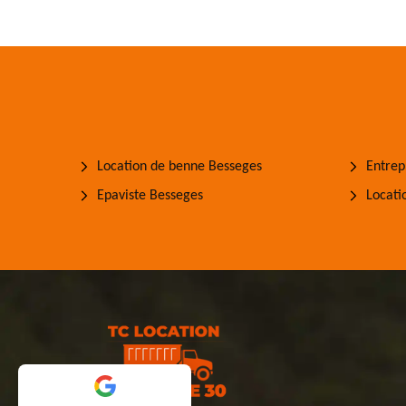
Location de benne Besseges
Entrep
Epaviste Besseges
Locati