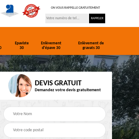
ON VOUS RAPPELLE GRATUITEMENT
Epaviste
Enlèvement
Enlèvement de
0
30
d'épave 30
gravats 30
DEVIS GRATUIT
Demandez votre devis gratuitement
ion
Entreprise de
Epaviste 30
terrassement 30