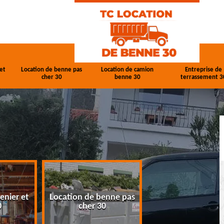
et
Location de benne pas
Location de camion
Entreprise de
cher 30
benne 30
terrassement 3
enier et
Location de benne pas
Location de cam
0
cher 30
benne 30