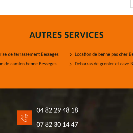
AUTRES SERVICES
rise de terrassement Besseges
Location de benne pas cher B
on de camion benne Besseges
Débarras de grenier et cave 
04 82 29 48 18
07 82 30 14 47