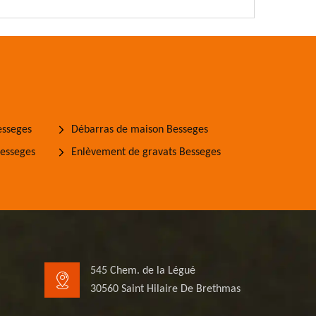
esseges
Débarras de maison Besseges
Besseges
Enlèvement de gravats Besseges
545 Chem. de la Légué
30560 Saint Hilaire De Brethmas