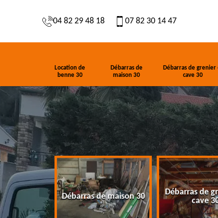
04 82 29 48 18
07 82 30 14 47
Location de
Débarras de
Débarras de grenier 
benne 30
maison 30
cave 30
Débarras de gr
de benne 30
Débarras de maison 30
cave 3