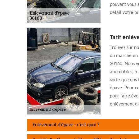
pouvant vous 
détail votre pr
Tarif enlè
Trouvez sur no
du marché en 
30160. Nous vo
abordables, à 
sorte que nos 
épave. Pour ce
pour faire évol
enlèvement d’é
Enlèvement d’épave : c’est quoi ?