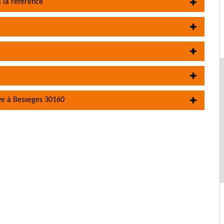
 la référence
ve à Besseges 30160