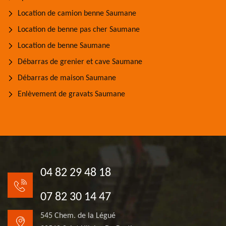
Location de camion benne Saumane
Location de benne pas cher Saumane
Location de benne Saumane
Débarras de grenier et cave Saumane
Débarras de maison Saumane
Enlèvement de gravats Saumane
04 82 29 48 18
07 82 30 14 47
545 Chem. de la Légué