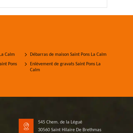
 La Calm
Débarras de maison Saint Pons La Calm
aint Pons
Enlèvement de gravats Saint Pons La
Calm
545 Chem. de la Légué
30560 Saint Hilaire De Brethmas