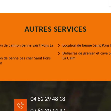
AUTRES SERVICES
on de camion benne Saint Pons La
Location de benne Saint Pons
Débarras de grenier et cave S
on de benne pas cher Saint Pons
La Calm
lm
04 82 29 48 18