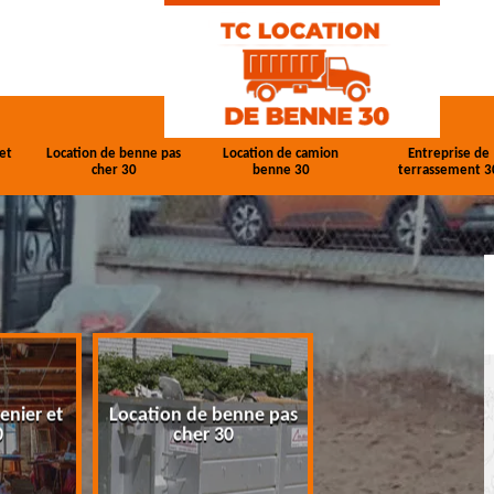
et
Location de benne pas
Location de camion
Entreprise de
cher 30
benne 30
terrassement 3
enier et
Location de benne pas
Location de cam
0
cher 30
benne 30