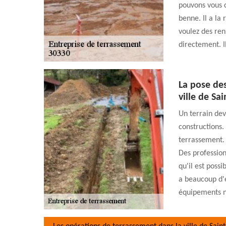
pouvons vous c
benne. Il a la
voulez des ren
directement. Il
La pose des
ville de Sa
Un terrain dev
constructions. 
terrassement. 
Des profession
qu'il est poss
a beaucoup d'e
équipements né