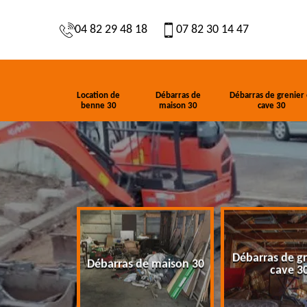
04 82 29 48 18
07 82 30 14 47
Location de
Débarras de
Débarras de grenier 
benne 30
maison 30
cave 30
Débarras de gr
de benne 30
Débarras de maison 30
cave 3