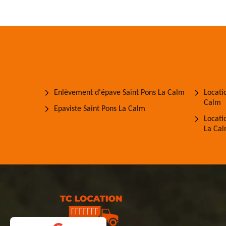
Enlèvement d'épave Saint Pons La Calm
Locati
Calm
Epaviste Saint Pons La Calm
Locati
La Ca