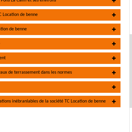
t Pons La Calm et ses environs
C Location de benne
cation de benne
e
ent
aux de terrassement dans les normes
ations inébranlables de la société TC Location de benne