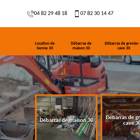
04 82 29 48 18
07 82 30 14 47
Location de
Débarras de
Débarras de grenier 
benne 30
maison 30
cave 30
Débarras de gr
de benne 30
Débarras de maison 30
cave 3