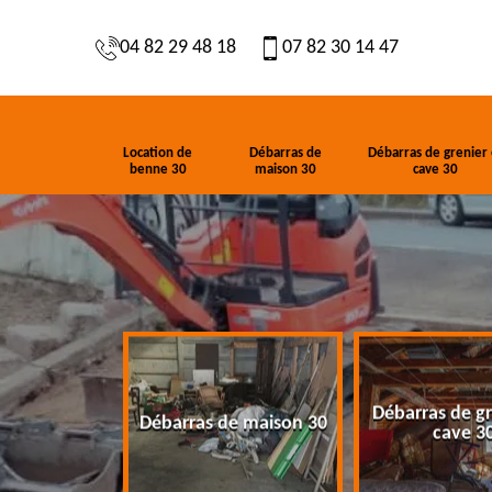
04 82 29 48 18
07 82 30 14 47
Location de
Débarras de
Débarras de grenier 
benne 30
maison 30
cave 30
Débarras de gr
de benne 30
Débarras de maison 30
cave 3