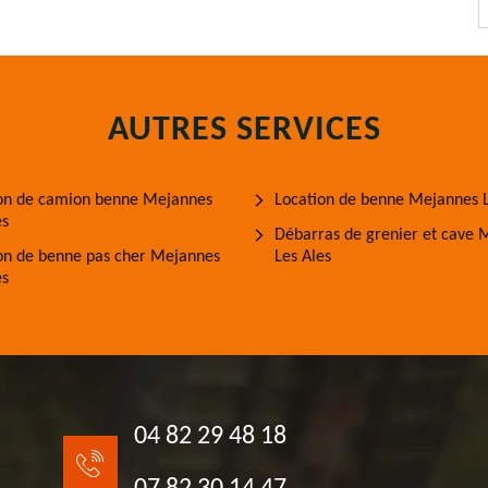
AUTRES SERVICES
on de camion benne Mejannes
Location de benne Mejannes L
es
Débarras de grenier et cave 
on de benne pas cher Mejannes
Les Ales
es
04 82 29 48 18