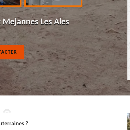
t Mejannes Les Ales
TACTER
uterraines ?