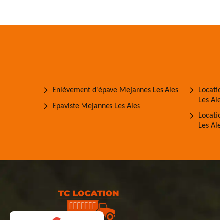
Enlèvement d'épave Mejannes Les Ales
Locati
Les Al
Epaviste Mejannes Les Ales
Locati
Les Al