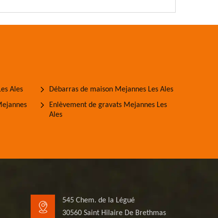
es Ales
Débarras de maison Mejannes Les Ales
Mejannes
Enlèvement de gravats Mejannes Les
Ales
545 Chem. de la Légué
30560 Saint Hilaire De Brethmas