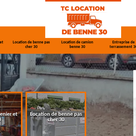
et
Location de benne pas
Location de camion
Entreprise de
cher 30
benne 30
terrassement 3
enier et
Location de benne pas
Location de cam
0
cher 30
benne 30