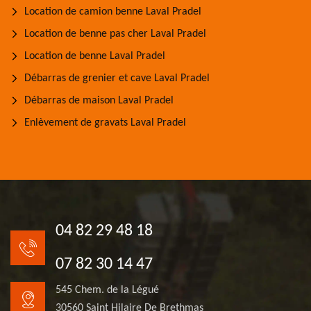
Location de camion benne Laval Pradel
Location de benne pas cher Laval Pradel
Location de benne Laval Pradel
Débarras de grenier et cave Laval Pradel
Débarras de maison Laval Pradel
Enlèvement de gravats Laval Pradel
04 82 29 48 18
07 82 30 14 47
545 Chem. de la Légué
30560 Saint Hilaire De Brethmas