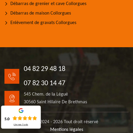
Débarras de grenier et cave Collorgues
Débarras de maison Collorgues
Enlèvement de gravats Collorgues
04 82 29 48 18
07 82 30 14 47
545 Chem. de la Légué
30560 Saint Hilaire De Brethmas
5.0
© 2024 - 2026 Tout droit réservé
Lire nos
5
avis
Mentions légales