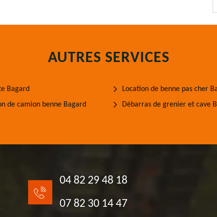
AUTRES SERVICES
te Bagard
Location de benne pas cher B
on de camion benne Bagard
Débarras de grenier et cave 
04 82 29 48 18
07 82 30 14 47