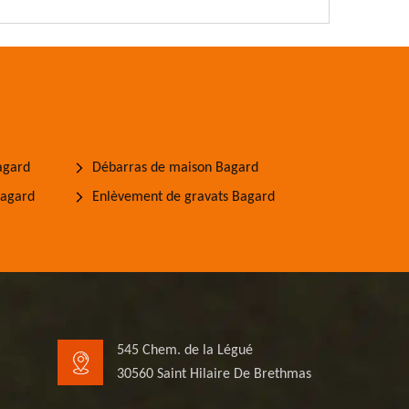
agard
Débarras de maison Bagard
Bagard
Enlèvement de gravats Bagard
545 Chem. de la Légué
30560 Saint Hilaire De Brethmas