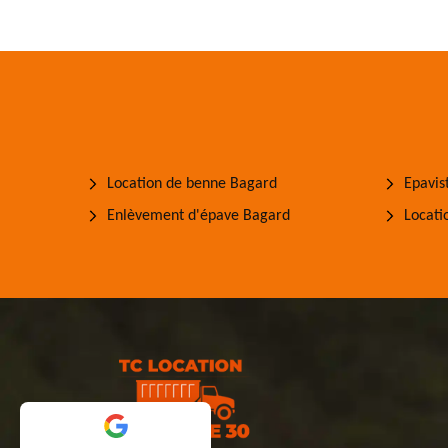
Location de benne Bagard
Epavis
Enlèvement d'épave Bagard
Locati