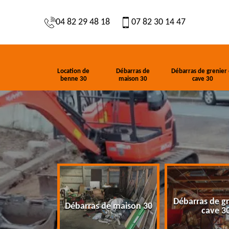
04 82 29 48 18
07 82 30 14 47
Location de
Débarras de
Débarras de grenier 
benne 30
maison 30
cave 30
Débarras de gr
de benne 30
Débarras de maison 30
cave 3