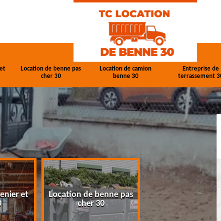
et
Location de benne pas
Location de camion
Entreprise de
cher 30
benne 30
terrassement 3
enier et
Location de benne pas
Location de cam
0
cher 30
benne 30