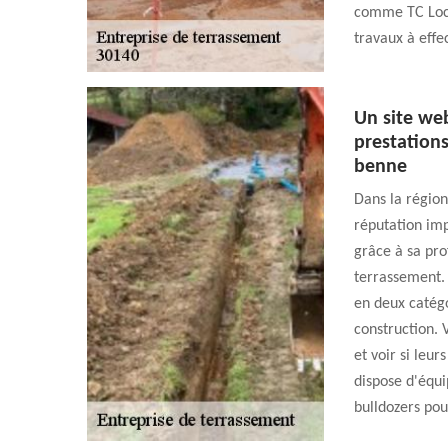
comme TC Loca
travaux à effec
Un site we
prestations
benne
Dans la région
réputation imp
grâce à sa pro
terrassement. S
en deux catégo
construction. 
et voir si leu
dispose d'équi
bulldozers pour