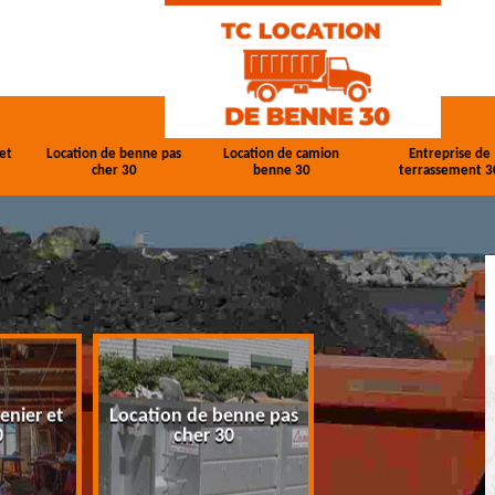
et
Location de benne pas
Location de camion
Entreprise de
cher 30
benne 30
terrassement 3
enier et
Location de benne pas
Location de cam
0
cher 30
benne 30