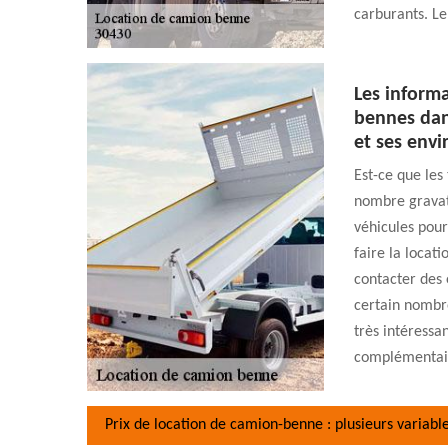
carburants. Le
Les informa
bennes dans
et ses envi
Est-ce que les
nombre gravats
véhicules pour 
faire la locat
contacter des 
certain nombre
très intéressa
complémentaire
Prix de location de camion-benne : plusieurs variabl