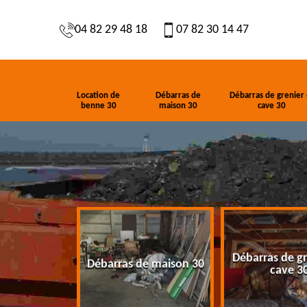
04 82 29 48 18
07 82 30 14 47
Location de
Débarras de
Débarras de grenier 
benne 30
maison 30
cave 30
Débarras de gr
de benne 30
Débarras de maison 30
cave 3