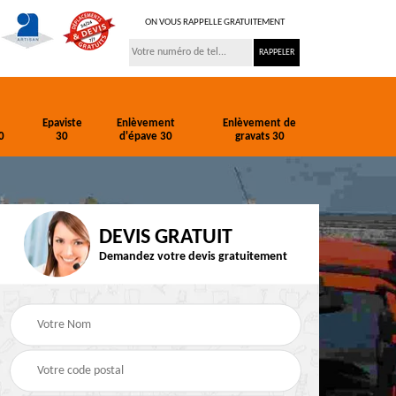
ON VOUS RAPPELLE GRATUITEMENT
Epaviste
Enlèvement
Enlèvement de
0
30
d'épave 30
gravats 30
DEVIS GRATUIT
Demandez votre devis gratuitement
ion
Entreprise de
Epaviste 30
terrassement 30