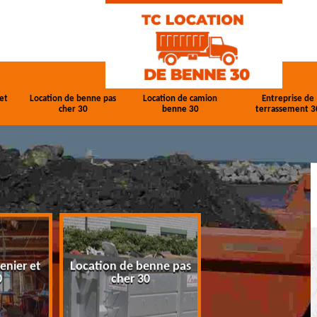
et
Location de benne pas
Location de camion
Entreprise de
cher 30
benne 30
terrassement 3
enier et
Location de benne pas
Location de cam
0
cher 30
benne 30