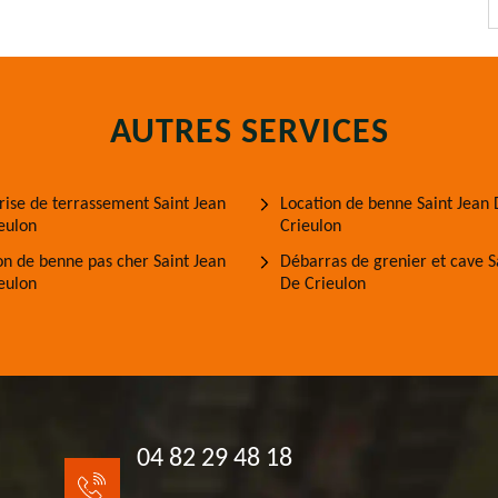
AUTRES SERVICES
rise de terrassement Saint Jean
Location de benne Saint Jean
eulon
Crieulon
on de benne pas cher Saint Jean
Débarras de grenier et cave S
eulon
De Crieulon
04 82 29 48 18