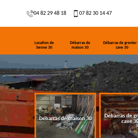
04 82 29 48 18
07 82 30 14 47
Location de
Débarras de
Débarras de grenier 
benne 30
maison 30
cave 30
Débarras de gr
de benne 30
Débarras de maison 30
cave 3