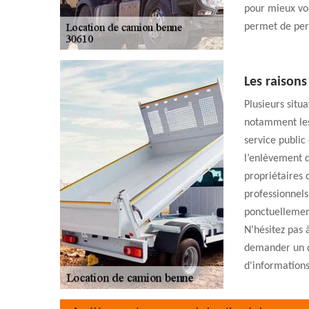
pour mieux vou
permet de per
Les raison
Plusieurs situ
notamment les
service publi
l’enlèvement d
propriétaires 
professionnels
ponctuellemen
N'hésitez pas 
demander un d
d'informations 