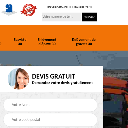
ON VOUS RAPPELLE GRATUITEMENT
Epaviste
Enlèvement
Enlèvement de
0
30
d'épave 30
gravats 30
DEVIS GRATUIT
Demandez votre devis gratuitement
ion
Entreprise de
Epaviste 30
terrassement 30