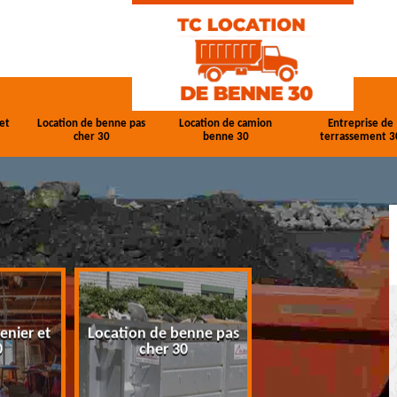
et
Location de benne pas
Location de camion
Entreprise de
cher 30
benne 30
terrassement 3
enier et
Location de benne pas
Location de cam
0
cher 30
benne 30