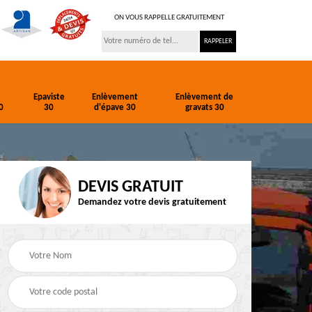
ON VOUS RAPPELLE GRATUITEMENT
Epaviste
Enlèvement
Enlèvement de
0
30
d'épave 30
gravats 30
DEVIS GRATUIT
Demandez votre devis gratuitement
ion
Entreprise de
Epaviste 30
terrassement 30