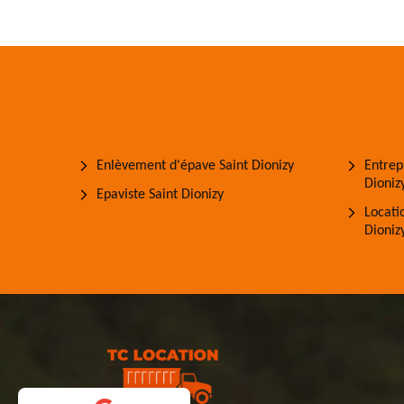
Enlèvement d'épave Saint Dionizy
Entrep
Dioniz
Epaviste Saint Dionizy
Locati
Dioniz