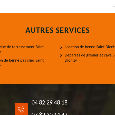
AUTRES SERVICES
rise de terrassement Saint
Location de benne Saint Dioni
y
Débarras de grenier et cave S
on de benne pas cher Saint
Dionizy
y
04 82 29 48 18