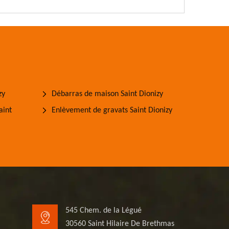
zy
Débarras de maison Saint Dionizy
aint
Enlèvement de gravats Saint Dionizy
545 Chem. de la Légué
30560 Saint Hilaire De Brethmas