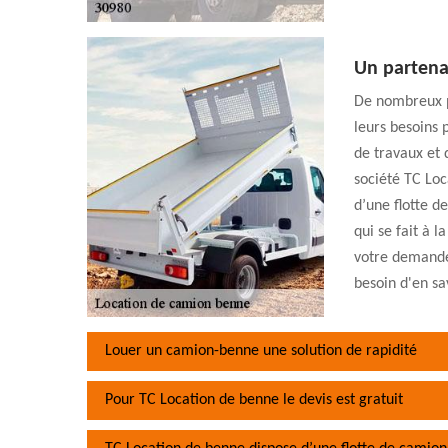
Un partena
De nombreux pa
leurs besoins 
de travaux et
société TC Loc
d’une flotte d
qui se fait à 
votre demande.
besoin d'en sa
Louer un camion-benne une solution de rapidité
Pour TC Location de benne le devis est gratuit