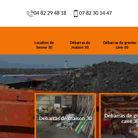
04 82 29 48 18
07 82 30 14 47
Location de
Débarras de
Débarras de grenier 
benne 30
maison 30
cave 30
Débarras de gr
de benne 30
Débarras de maison 30
cave 3