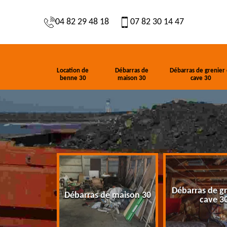
04 82 29 48 18
07 82 30 14 47
Location de
Débarras de
Débarras de grenier 
benne 30
maison 30
cave 30
Débarras de gr
de benne 30
Débarras de maison 30
cave 3