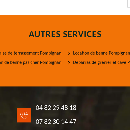
AUTRES SERVICES
rise de terrassement Pompignan
Location de benne Pompignan
on de benne pas cher Pompignan
Débarras de grenier et cave
04 82 29 48 18
07 82 30 14 47