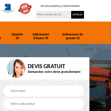
ON VOUS RAPPELLE GRATUITEMENT
Epaviste
Enlèvement
Enlèvement de
0
30
d'épave 30
gravats 30
DEVIS GRATUIT
Demandez votre devis gratuitement
ion
Entreprise de
Epaviste 30
terrassement 30