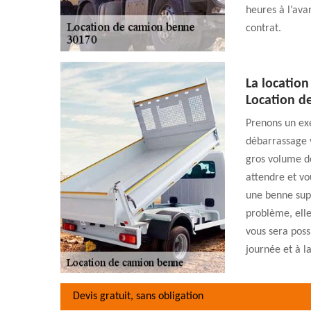
heures à l’ava
contrat.
La location
Location d
Prenons un exe
débarrassage 
gros volume de
attendre et vo
une benne supp
problème, elle
vous sera poss
journée et à l
Devis gratuit, sans obligation