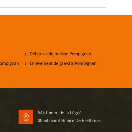
Débarras de maison Pompignan
 Pompignan
Enlèvement de gravats Pompignan
545 Chem. de la Légué
30560 Saint Hilaire De Brethmas