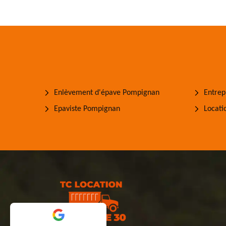
Enlèvement d'épave Pompignan
Entrep
Epaviste Pompignan
Locati