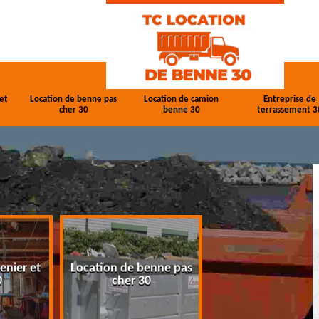
et
Location de benne pas
Location de camion
Entreprise de
cher 30
benne 30
terrassement 3
enier et
Location de benne pas
Location de cam
0
cher 30
benne 30