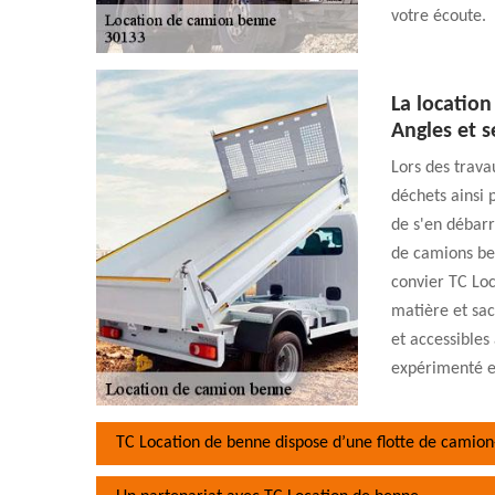
votre écoute.
La location
Angles et s
Lors des trava
déchets ainsi p
de s'en débarra
de camions be
convier TC Loc
matière et sac
et accessibles 
expérimenté et
TC Location de benne dispose d’une flotte de camion