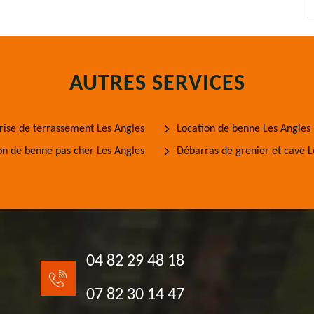
AUTRES SERVICES
rise de terrassement Les Angles
Location de benne Les Angles
on de benne pas cher Les Angles
Débarras de grenier et cave L
04 82 29 48 18
07 82 30 14 47