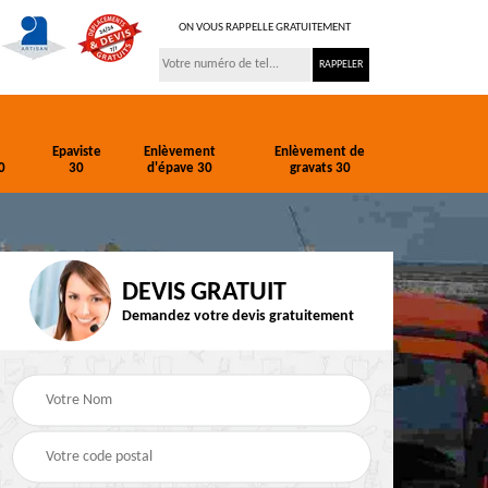
ON VOUS RAPPELLE GRATUITEMENT
Epaviste
Enlèvement
Enlèvement de
0
30
d'épave 30
gravats 30
DEVIS GRATUIT
Demandez votre devis gratuitement
ion
Entreprise de
Epaviste 30
terrassement 30