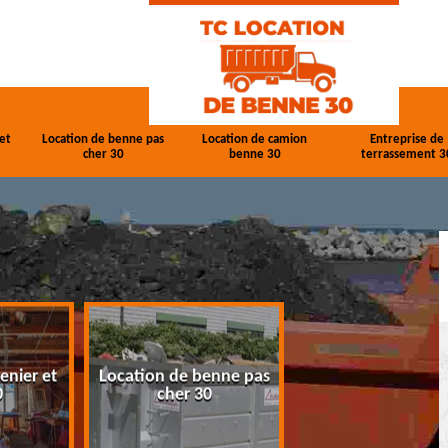
et
Location de benne pas
Location de camion
Entreprise de
cher 30
benne 30
terrassement 3
enier et
Location de benne pas
Location de cam
0
cher 30
benne 30