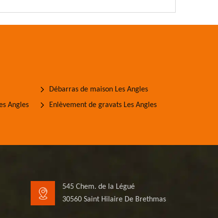
Débarras de maison Les Angles
es Angles
Enlèvement de gravats Les Angles
545 Chem. de la Légué
30560 Saint Hilaire De Brethmas