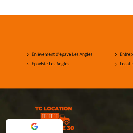
Enlèvement d'épave Les Angles
Entrep
Epaviste Les Angles
Locati