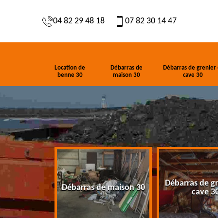
04 82 29 48 18
07 82 30 14 47
Location de
Débarras de
Débarras de grenier 
benne 30
maison 30
cave 30
Débarras de gr
de benne 30
Débarras de maison 30
cave 3