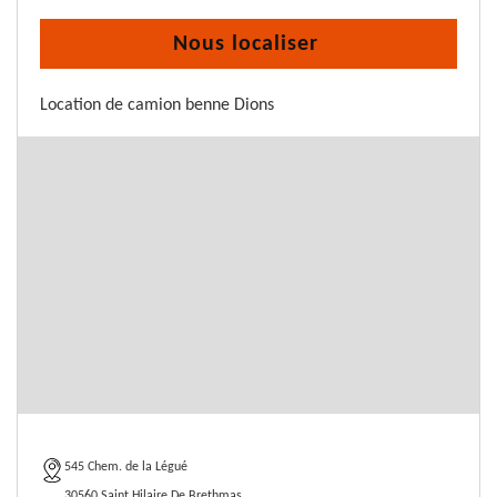
Nous localiser
Location de camion benne Dions
545 Chem. de la Légué
30560 Saint Hilaire De Brethmas