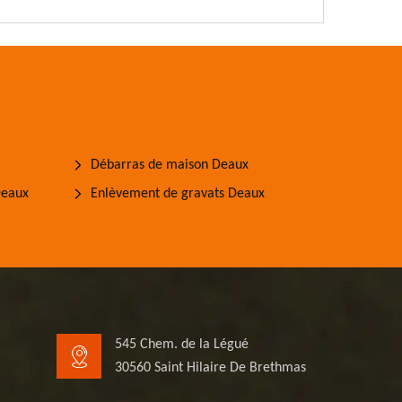
Débarras de maison Deaux
Deaux
Enlèvement de gravats Deaux
545 Chem. de la Légué
30560 Saint Hilaire De Brethmas