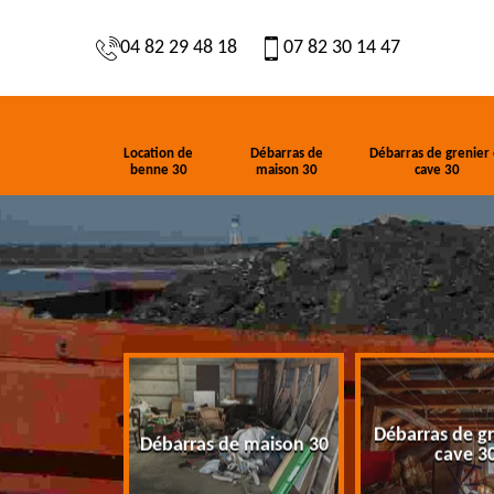
04 82 29 48 18
07 82 30 14 47
Location de
Débarras de
Débarras de grenier 
benne 30
maison 30
cave 30
Débarras de gr
de benne 30
Débarras de maison 30
cave 3