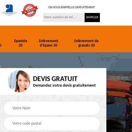
ON VOUS RAPPELLE GRATUITEMENT
Epaviste
Enlèvement
Enlèvement de
0
30
d'épave 30
gravats 30
DEVIS GRATUIT
Demandez votre devis gratuitement
ion
Entreprise de
Epaviste 30
terrassement 30