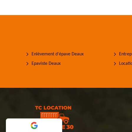
Enlèvement d'épave Deaux
Entrep
Epaviste Deaux
Locati