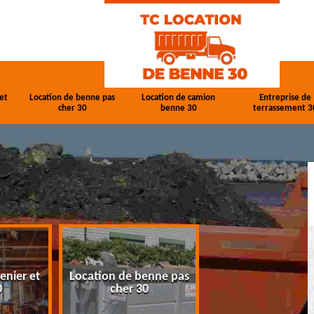
et
Location de benne pas
Location de camion
Entreprise de
cher 30
benne 30
terrassement 3
enier et
Location de benne pas
Location de cam
0
cher 30
benne 30