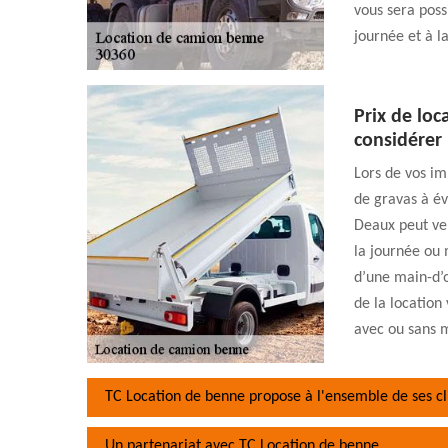
vous sera poss
journée et à l
Prix de loc
considérer
Lors de vos im
de gravas à év
Deaux peut ven
la journée ou 
d’une main-d’
de la location 
avec ou sans 
TC Location de benne propose à l'ensemble de ses cli
Un partenariat avec TC Location de benne