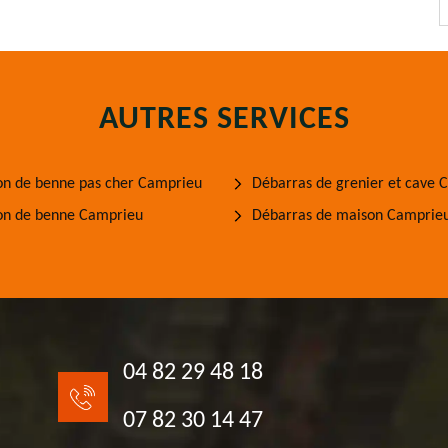
AUTRES SERVICES
on de benne pas cher Camprieu
Débarras de grenier et cave 
on de benne Camprieu
Débarras de maison Camprie
04 82 29 48 18
07 82 30 14 47