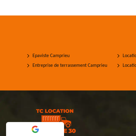
Epaviste Camprieu
Locati
Entreprise de terrassement Camprieu
Locati