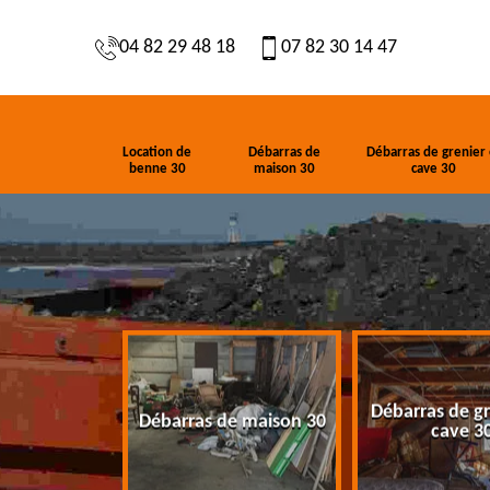
04 82 29 48 18
07 82 30 14 47
Location de
Débarras de
Débarras de grenier 
benne 30
maison 30
cave 30
Débarras de gr
de benne 30
Débarras de maison 30
cave 3