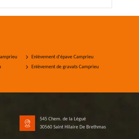
Camprieu
Enlèvement d'épave Camprieu
u
Enlèvement de gravats Camprieu
545 Chem. de la Légué
30560 Saint Hilaire De Brethmas