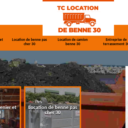
et
Location de benne pas
Location de camion
Entreprise de
cher 30
benne 30
terrassement 3
enier et
Location de benne pas
Location de cam
0
cher 30
benne 30