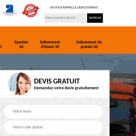
ON VOUS RAPPELLE GRATUITEMENT
Epaviste
Enlèvement
Enlèvement de
0
30
d'épave 30
gravats 30
DEVIS GRATUIT
Demandez votre devis gratuitement
ion
Entreprise de
Epaviste 30
terrassement 30