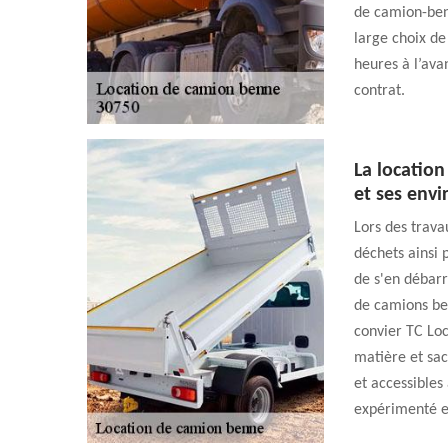
de camion-benn
large choix de 
heures à l’ava
contrat.
La locatio
et ses envi
Lors des trava
déchets ainsi p
de s'en débarra
de camions be
convier TC Loc
matière et sac
et accessibles 
expérimenté et