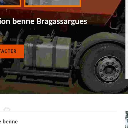
mion benne Bragassargues
TACTER
de benne