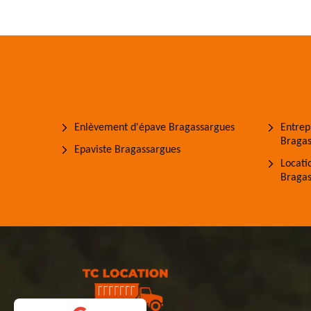
Enlèvement d'épave Bragassargues
Entrep
Bragas
Epaviste Bragassargues
Locati
Bragas