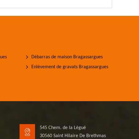
gues
Débarras de maison Bragassargues
Enlèvement de gravats Bragassargues
545 Chem. de la Légué
30560 Saint Hilaire De Brethmas