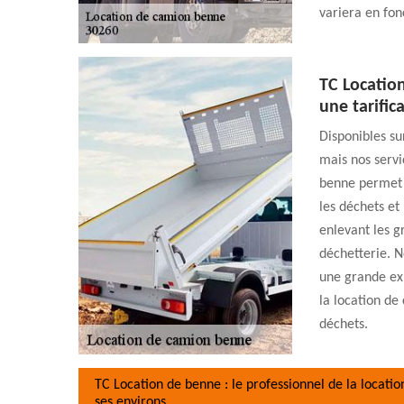
variera en fon
TC Locatio
une tarific
Disponibles sur
mais nos serv
benne permet d
les déchets e
enlevant les g
déchetterie. 
une grande exp
la location d
déchets.
TC Location de benne : le professionnel de la locati
ses environs