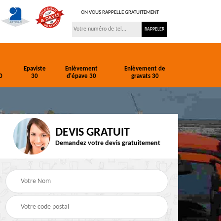
ON VOUS RAPPELLE GRATUITEMENT
Epaviste
Enlèvement
Enlèvement de
0
30
d'épave 30
gravats 30
DEVIS GRATUIT
Demandez votre devis gratuitement
ion
Entreprise de
Epaviste 30
terrassement 30