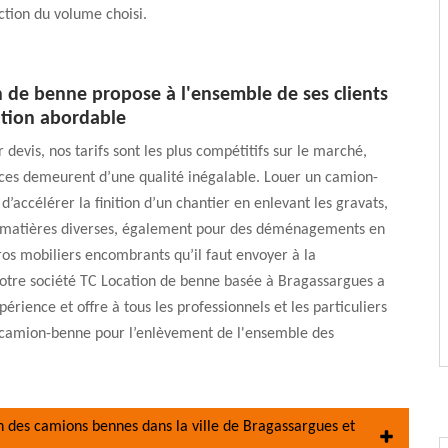
ction du volume choisi.
n de benne propose à l'ensemble de ses clients
ation abordable
 devis, nos tarifs sont les plus compétitifs sur le marché,
ices demeurent d’une qualité inégalable. Louer un camion-
’accélérer la finition d’un chantier en enlevant les gravats,
t matières diverses, également pour des déménagements en
ros mobiliers encombrants qu’il faut envoyer à la
Notre société TC Location de benne basée à Bragassargues a
érience et offre à tous les professionnels et les particuliers
e camion-benne pour l’enlèvement de l'ensemble des
on des camions bennes dans la ville de Bragassargues et