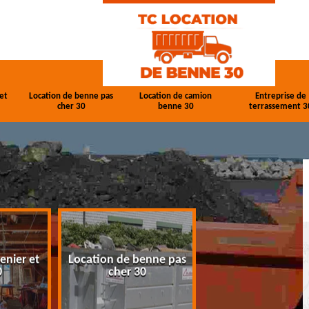
et
Location de benne pas
Location de camion
Entreprise de
cher 30
benne 30
terrassement 3
enier et
Location de benne pas
Location de cam
0
cher 30
benne 30