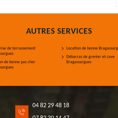
AUTRES SERVICES
rise de terrassement
Location de benne Bragassar
sargues
Débarras de grenier et cave
on de benne pas cher
Bragassargues
sargues
04 82 29 48 18