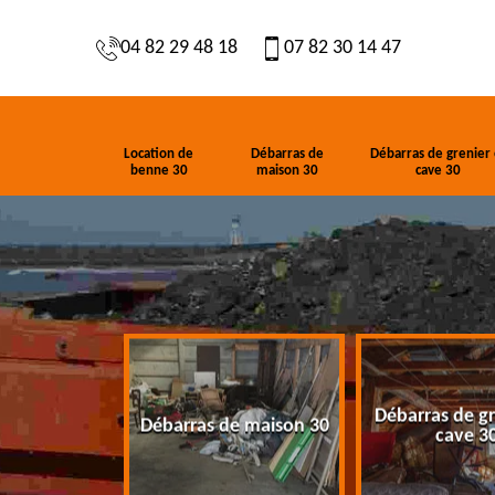
04 82 29 48 18
07 82 30 14 47
Location de
Débarras de
Débarras de grenier 
benne 30
maison 30
cave 30
Débarras de gr
de benne 30
Débarras de maison 30
cave 3