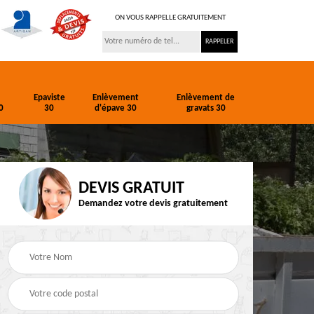
ON VOUS RAPPELLE GRATUITEMENT
Epaviste
Enlèvement
Enlèvement de
0
30
d'épave 30
gravats 30
DEVIS GRATUIT
Demandez votre devis gratuitement
ion
Entreprise de
Epaviste 30
terrassement 30