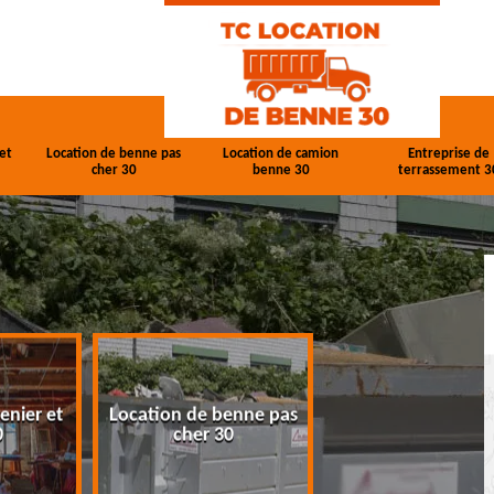
et
Location de benne pas
Location de camion
Entreprise de
cher 30
benne 30
terrassement 3
enier et
Location de benne pas
Location de cam
0
cher 30
benne 30