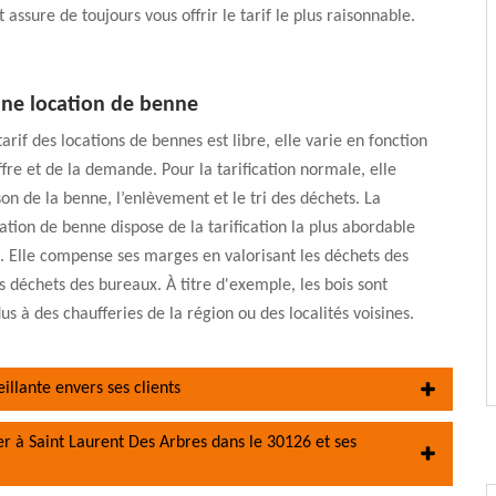
 assure de toujours vous offrir le tarif le plus raisonnable.
une location de benne
tarif des locations de bennes est libre, elle varie en fonction
offre et de la demande. Pour la tarification normale, elle
ison de la benne, l’enlèvement et le tri des déchets. La
ation de benne dispose de la tarification la plus abordable
. Elle compense ses marges en valorisant les déchets des
es déchets des bureaux. À titre d'exemple, les bois sont
us à des chaufferies de la région ou des localités voisines.
illante envers ses clients
her à Saint Laurent Des Arbres dans le 30126 et ses