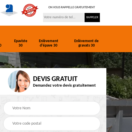
ON VOUS RAPPELLE GRATUITEMENT
Epaviste
Enlèvement
Enlèvement de
0
30
d'épave 30
gravats 30
DEVIS GRATUIT
Demandez votre devis gratuitement
ion
Entreprise de
Epaviste 30
terrassement 30