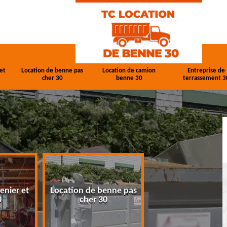
et
Location de benne pas
Location de camion
Entreprise de
cher 30
benne 30
terrassement 3
enier et
Location de benne pas
Location de cam
0
cher 30
benne 30