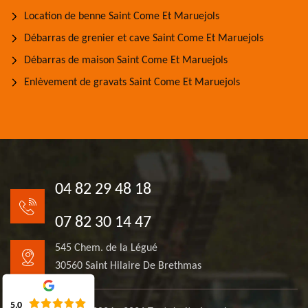
Location de benne Saint Come Et Maruejols
Débarras de grenier et cave Saint Come Et Maruejols
Débarras de maison Saint Come Et Maruejols
Enlèvement de gravats Saint Come Et Maruejols
04 82 29 48 18
07 82 30 14 47
545 Chem. de la Légué
30560 Saint Hilaire De Brethmas
5.0