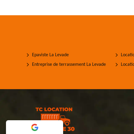
Epaviste La Levade
Locati
Entreprise de terrassement La Levade
Locati