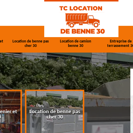
et
Location de benne pas
Location de camion
Entreprise de
cher 30
benne 30
terrassement 3
enier et
Location de benne pas
Location de cam
0
cher 30
benne 30