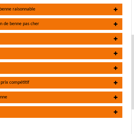
 benne raisonnable
on de benne pas cher
prix compétitif
enne