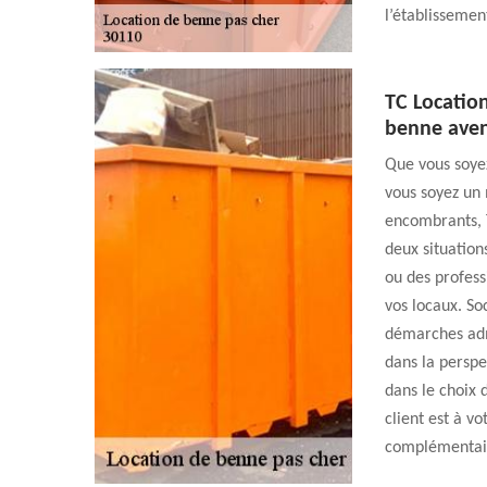
l’établissement
TC Locatio
benne ave
Que vous soye
vous soyez un 
encombrants, 
deux situations
ou des profess
vos locaux. So
démarches admi
dans la perspec
dans le choix 
client est à v
complémentai