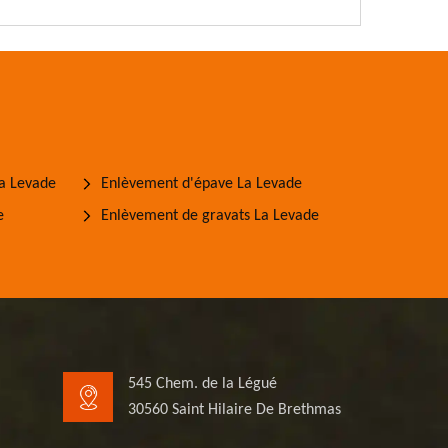
La Levade
Enlèvement d'épave La Levade
e
Enlèvement de gravats La Levade
545 Chem. de la Légué
30560 Saint Hilaire De Brethmas