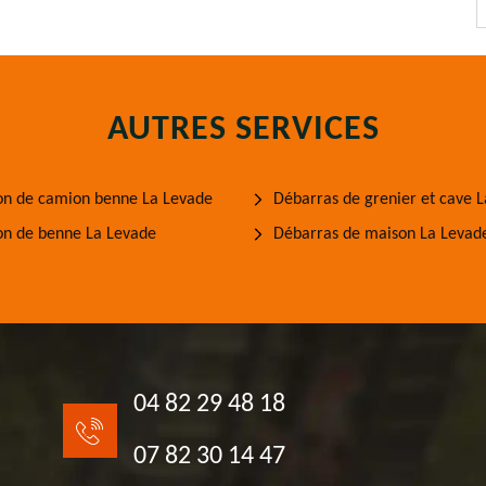
AUTRES SERVICES
on de camion benne La Levade
Débarras de grenier et cave 
on de benne La Levade
Débarras de maison La Levad
04 82 29 48 18
07 82 30 14 47