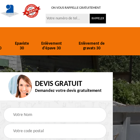
ON VOUS RAPPELLE GRATUITEMENT
Epaviste
Enlèvement
Enlèvement de
0
30
d'épave 30
gravats 30
DEVIS GRATUIT
Demandez votre devis gratuitement
ion
Entreprise de
Epaviste 30
terrassement 30