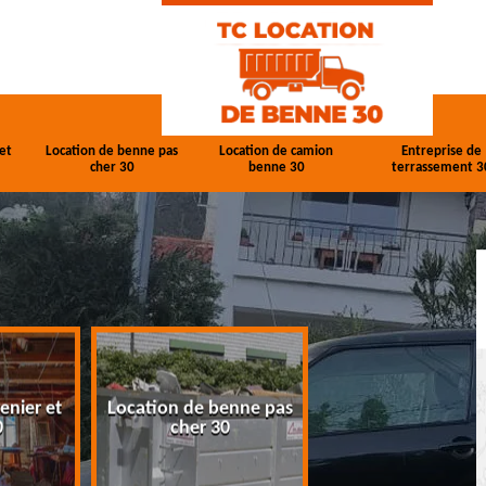
et
Location de benne pas
Location de camion
Entreprise de
cher 30
benne 30
terrassement 3
enier et
Location de benne pas
Location de cam
0
cher 30
benne 30