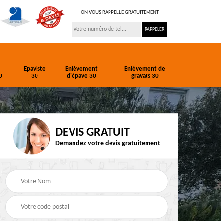
ON VOUS RAPPELLE GRATUITEMENT
Epaviste
Enlèvement
Enlèvement de
0
30
d'épave 30
gravats 30
DEVIS GRATUIT
Demandez votre devis gratuitement
ion
Entreprise de
Epaviste 30
terrassement 30