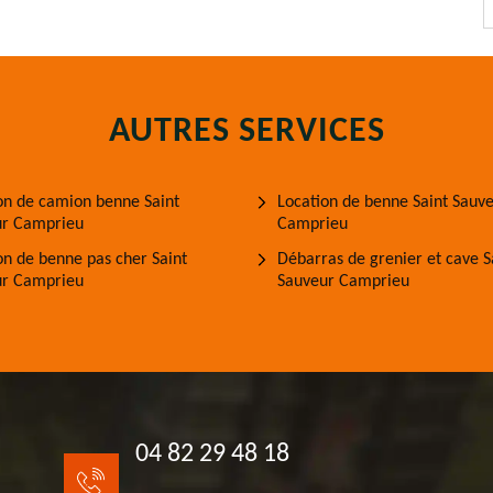
AUTRES SERVICES
on de camion benne Saint
Location de benne Saint Sauv
ur Camprieu
Camprieu
on de benne pas cher Saint
Débarras de grenier et cave S
ur Camprieu
Sauveur Camprieu
04 82 29 48 18