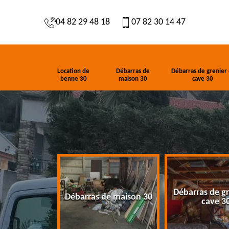
04 82 29 48 18
07 82 30 14 47
Location de
Débarras de
Débarras de grenier 
benne 30
maison 30
cave 30
Débarras de gr
de benne 30
Débarras de maison 30
cave 3