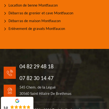
Location de benne Montfaucon
Débarras de grenier et cave Montfaucon
Débarras de maison Montfaucon
Enlèvement de gravats Montfaucon
04 82 29 48 18
07 82 30 14 47
545 Chem. de la Légué
30560 Saint Hilaire De Brethmas
5.0