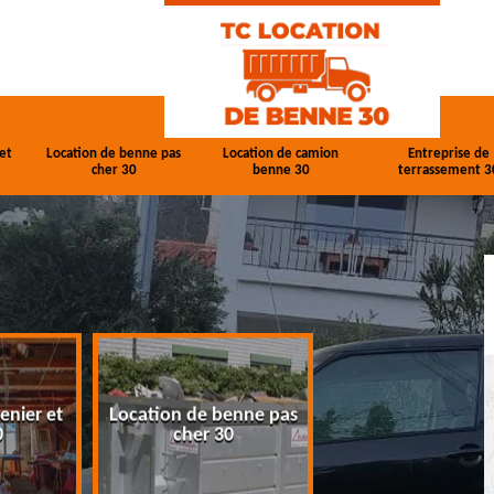
et
Location de benne pas
Location de camion
Entreprise de
cher 30
benne 30
terrassement 3
enier et
Location de benne pas
Location de cam
0
cher 30
benne 30