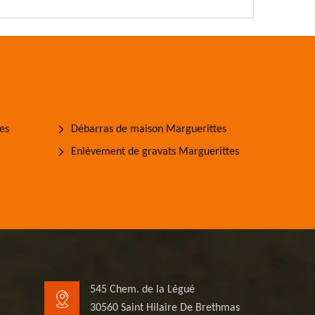
es
Débarras de maison Marguerittes
Enlèvement de gravats Marguerittes
545 Chem. de la Légué
30560 Saint Hilaire De Brethmas