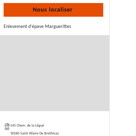
Nous localiser
Enlevement d'épave Marguerittes
545 Chem. de la Légué
30560 Saint Hilaire De Brethmas