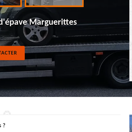
 d'épave Marguerittes
TACTER
s ?