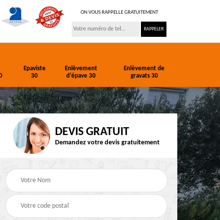
ON VOUS RAPPELLE GRATUITEMENT
Epaviste
Enlèvement
Enlèvement de
0
30
d'épave 30
gravats 30
DEVIS GRATUIT
Demandez votre devis gratuitement
ion
Entreprise de
Epaviste 30
terrassement 30