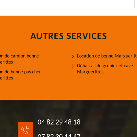
AUTRES SERVICES
on de camion benne
Location de benne Margueritt
rittes
Débarras de grenier et cave
on de benne pas cher
Marguerittes
rittes
04 82 29 48 18