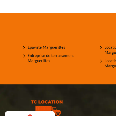
Epaviste Marguerittes
Locati
Margue
Entreprise de terrassement
Marguerittes
Locati
Margue