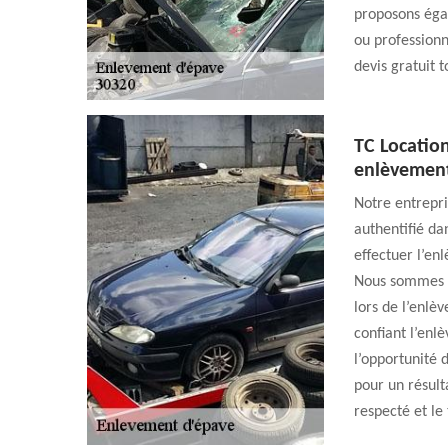
proposons égal
ou professionn
devis gratuit 
TC Location
enlèvement
Notre entrepri
authentifié da
effectuer l’en
Nous sommes b
lors de l’enlè
confiant l’enl
l’opportunité 
pour un résult
respecté et le