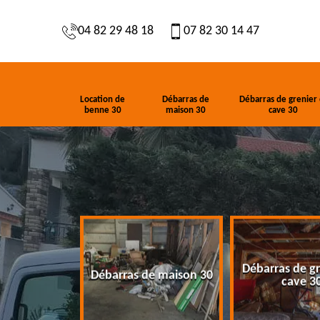
04 82 29 48 18
07 82 30 14 47
Location de
Débarras de
Débarras de grenier 
benne 30
maison 30
cave 30
Débarras de gr
de benne 30
Débarras de maison 30
cave 3