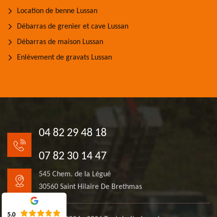
Location de benne Lussan
Débarras de grenier et cave Lussan
Débarras de maison Lussan
Enlèvement de gravats Lussan
04 82 29 48 18
07 82 30 14 47
545 Chem. de la Légué
30560 Saint Hilaire De Brethmas
5.0