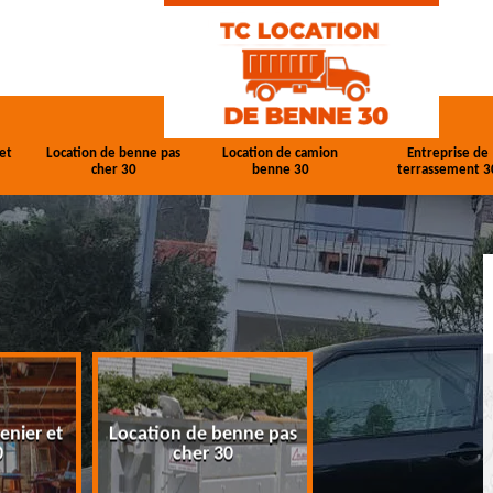
et
Location de benne pas
Location de camion
Entreprise de
cher 30
benne 30
terrassement 3
enier et
Location de benne pas
Location de cam
0
cher 30
benne 30