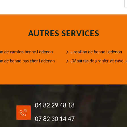
AUTRES SERVICES
on de camion benne Ledenon
Location de benne Ledenon
on de benne pas cher Ledenon
Débarras de grenier et cave 
04 82 29 48 18
07 82 30 14 47