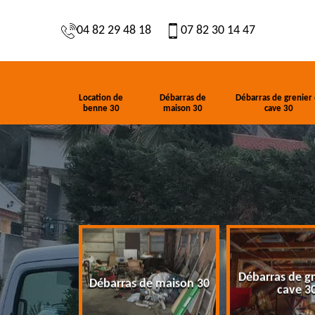
04 82 29 48 18
07 82 30 14 47
Location de
Débarras de
Débarras de grenier 
benne 30
maison 30
cave 30
Débarras de gr
de benne 30
Débarras de maison 30
cave 3