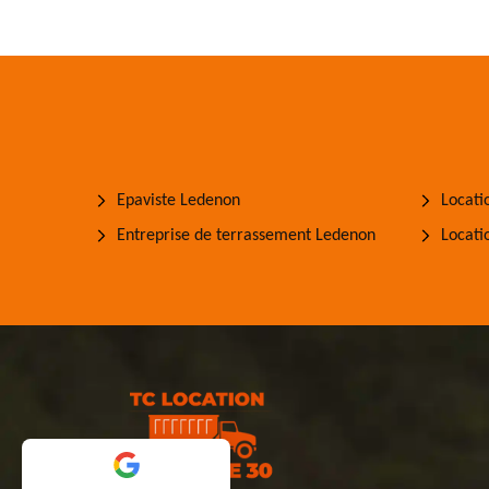
Epaviste Ledenon
Locati
Entreprise de terrassement Ledenon
Locati