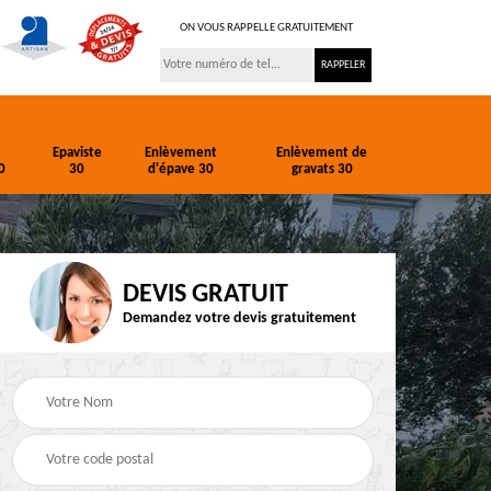
ON VOUS RAPPELLE GRATUITEMENT
Epaviste
Enlèvement
Enlèvement de
0
30
d'épave 30
gravats 30
DEVIS GRATUIT
Demandez votre devis gratuitement
ion
Entreprise de
Epaviste 30
terrassement 30