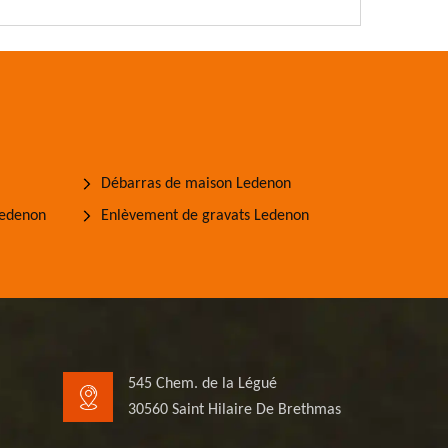
Débarras de maison Ledenon
Ledenon
Enlèvement de gravats Ledenon
545 Chem. de la Légué
30560 Saint Hilaire De Brethmas