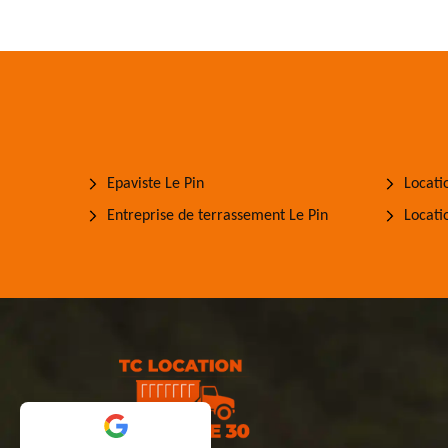
Epaviste Le Pin
Locati
Entreprise de terrassement Le Pin
Locati