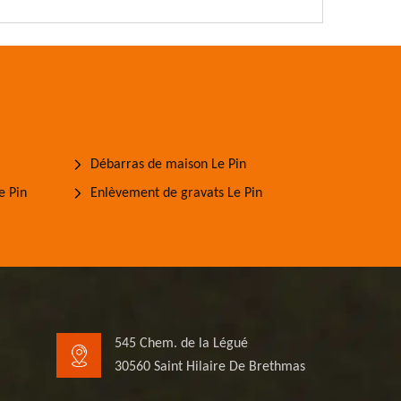
Débarras de maison Le Pin
e Pin
Enlèvement de gravats Le Pin
545 Chem. de la Légué
30560 Saint Hilaire De Brethmas