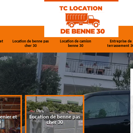
et
Location de benne pas
Location de camion
Entreprise de
cher 30
benne 30
terrassement 3
enier et
Location de benne pas
Location de cam
0
cher 30
benne 30