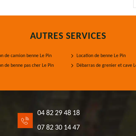
AUTRES SERVICES
on de camion benne Le Pin
Location de benne Le Pin
on de benne pas cher Le Pin
Débarras de grenier et cave L
04 82 29 48 18
07 82 30 14 47