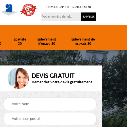
ON VOUS RAPPELLE GRATUITEMENT
Epaviste
Enlèvement
Enlèvement de
0
30
d'épave 30
gravats 30
DEVIS GRATUIT
Demandez votre devis gratuitement
ion
Entreprise de
Epaviste 30
terrassement 30