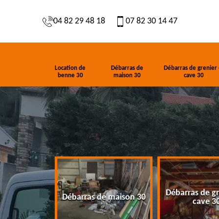
04 82 29 48 18
07 82 30 14 47
Location de
Débarras de
Débarras de grenier 
benne 30
maison 30
cave 30
Débarras de gr
de benne 30
Débarras de maison 30
cave 3