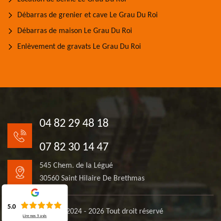
Débarras de grenier et cave Le Grau Du Roi
Débarras de maison Le Grau Du Roi
Enlèvement de gravats Le Grau Du Roi
04 82 29 48 18
07 82 30 14 47
545 Chem. de la Légué
30560 Saint Hilaire De Brethmas
5.0
© 2024 - 2026 Tout droit réservé
Lire nos
5
avis