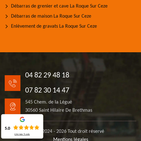
Débarras de grenier et cave La Roque Sur Ceze
Débarras de maison La Roque Sur Ceze
Enlèvement de gravats La Roque Sur Ceze
04 82 29 48 18
07 82 30 14 47
545 Chem. de la Légué
30560 Saint Hilaire De Brethmas
5.0
© 2024 - 2026 Tout droit réservé
Lire nos
5
avis
Mentions légales