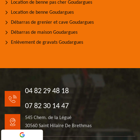
Location de benne pas cher Goudargues
Location de benne Goudargues
Débarras de grenier et cave Goudargues
Débarras de maison Goudargues
Enlèvement de gravats Goudargues
04 82 29 48 18
07 82 30 14 47
545 Chem. de la Légué
30560 Saint Hilaire De Brethmas