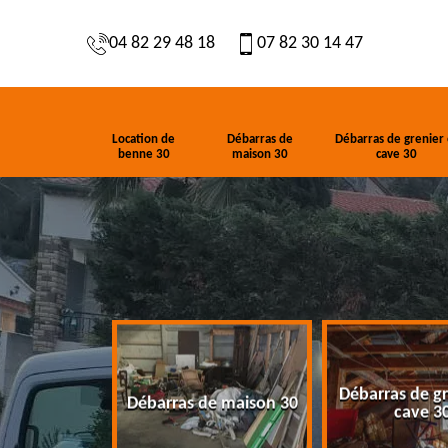
04 82 29 48 18
07 82 30 14 47
Location de
Débarras de
Débarras de grenier 
benne 30
maison 30
cave 30
Débarras de gr
de benne 30
Débarras de maison 30
cave 3