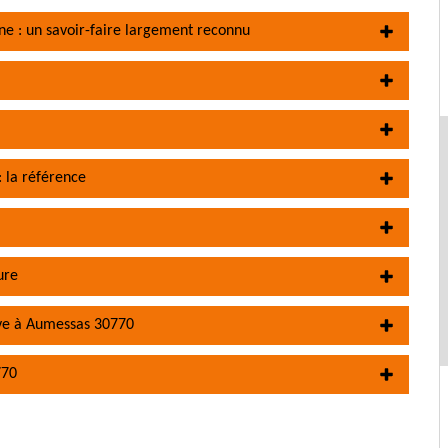
ne : un savoir-faire largement reconnu
 la référence
ure
ave à Aumessas 30770
770