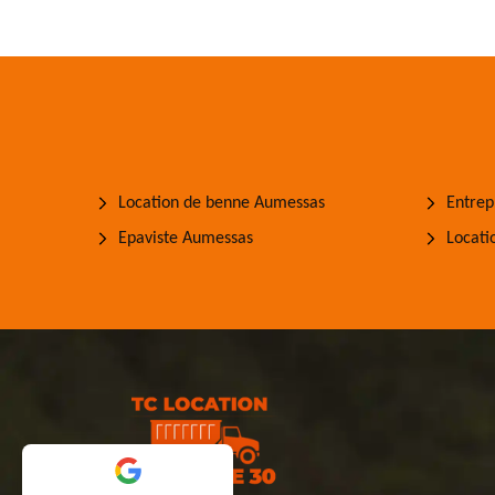
Location de benne Aumessas
Entrep
Epaviste Aumessas
Locati