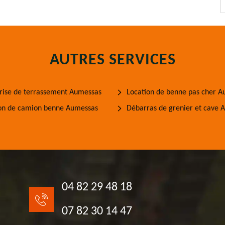
AUTRES SERVICES
rise de terrassement Aumessas
Location de benne pas cher 
on de camion benne Aumessas
Débarras de grenier et cave 
04 82 29 48 18
07 82 30 14 47