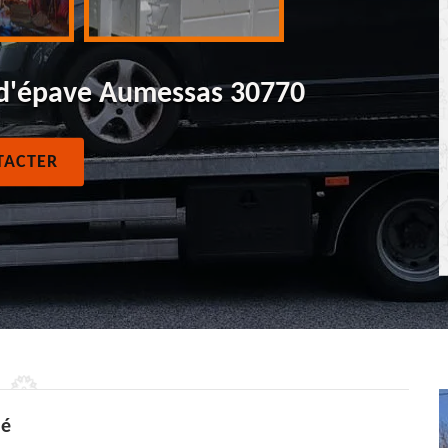
 d'épave Aumessas 30770
TACTER
ié