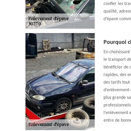
confier les tr
qualité, adres
d’épave comme
Pourquoi c
En choisissant
le transport d
bénéficier de 
rapides, des e
des tarifs tou
d’enlèvement 
plus grande s
professionnels
l’enlèvement 
entre de bonn