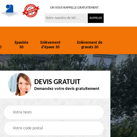
ON VOUS RAPPELLE GRATUITEMENT
Epaviste
Enlèvement
Enlèvement de
0
30
d'épave 30
gravats 30
DEVIS GRATUIT
Demandez votre devis gratuitement
ion
Entreprise de
Epaviste 30
terrassement 30