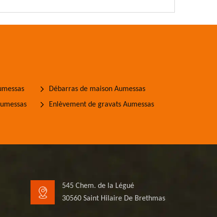
Aumessas
Débarras de maison Aumessas
Aumessas
Enlèvement de gravats Aumessas
545 Chem. de la Légué
30560 Saint Hilaire De Brethmas