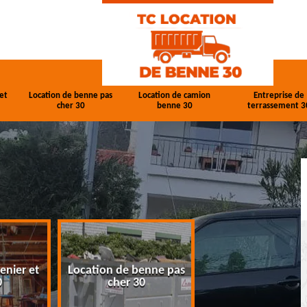
et
Location de benne pas
Location de camion
Entreprise de
cher 30
benne 30
terrassement 3
enier et
Location de benne pas
Location de cam
0
cher 30
benne 30