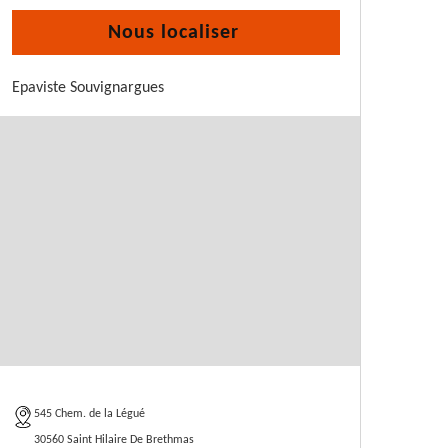
Nous localiser
Epaviste Souvignargues
545 Chem. de la Légué
30560 Saint Hilaire De Brethmas