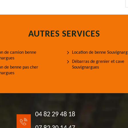
AUTRES SERVICES
on de camion benne
Location de benne Souvignarg
nargues
Débarras de grenier et cave
on de benne pas cher
Souvignargues
nargues
04 82 29 48 18