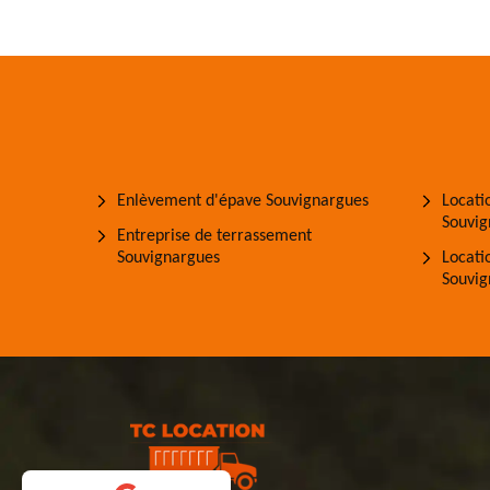
Enlèvement d'épave Souvignargues
Locati
Souvig
Entreprise de terrassement
Souvignargues
Locati
Souvig