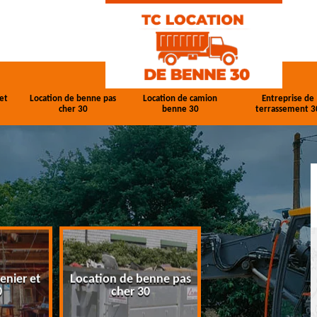
et
Location de benne pas
Location de camion
Entreprise de
cher 30
benne 30
terrassement 3
enier et
Location de benne pas
Location de cam
0
cher 30
benne 30