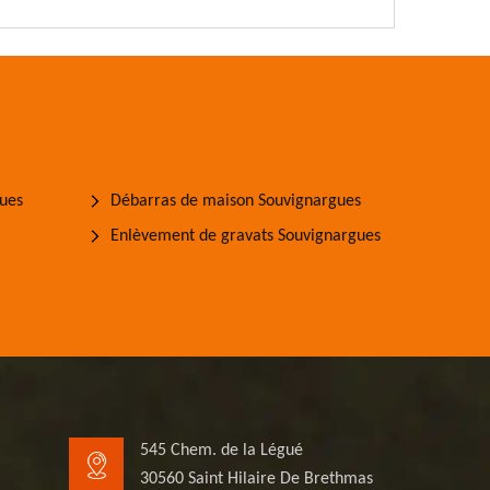
ues
Débarras de maison Souvignargues
Enlèvement de gravats Souvignargues
545 Chem. de la Légué
30560 Saint Hilaire De Brethmas