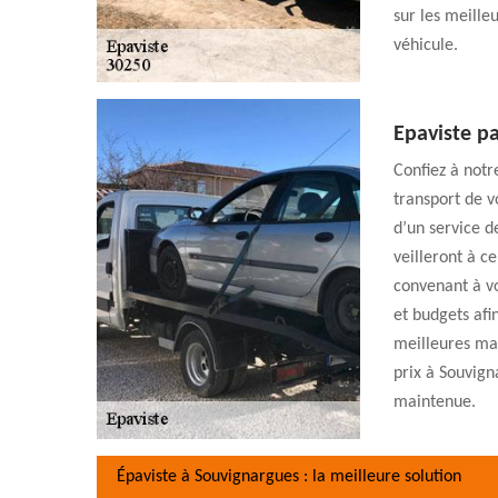
sur les meille
véhicule.
Epaviste p
Confiez à notr
transport de v
d’un service d
veilleront à c
convenant à vo
et budgets afi
meilleures man
prix à Souvign
maintenue.
Épaviste à Souvignargues : la meilleure solution