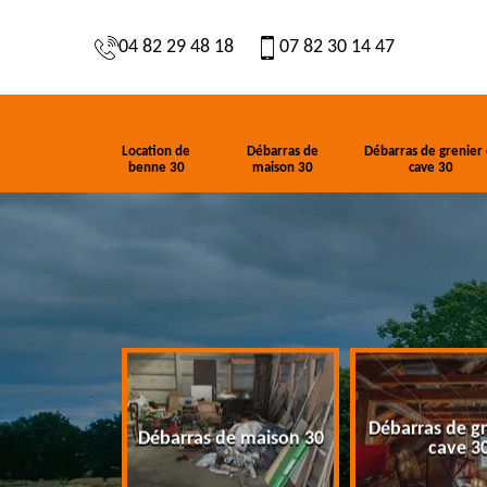
04 82 29 48 18
07 82 30 14 47
Location de
Débarras de
Débarras de grenier 
benne 30
maison 30
cave 30
Débarras de gr
de benne 30
Débarras de maison 30
cave 3