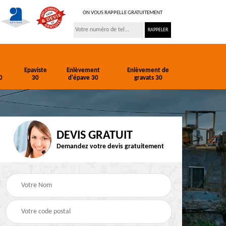
ON VOUS RAPPELLE GRATUITEMENT
Epaviste
Enlèvement
Enlèvement de
0
30
d'épave 30
gravats 30
DEVIS GRATUIT
Demandez votre devis gratuitement
ion
Entreprise de
Epaviste 30
terrassement 30