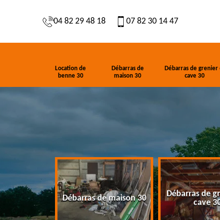
04 82 29 48 18
07 82 30 14 47
Location de
Débarras de
Débarras de grenier 
benne 30
maison 30
cave 30
Débarras de gr
de benne 30
Débarras de maison 30
cave 3