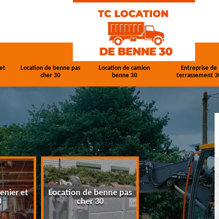
et
Location de benne pas
Location de camion
Entreprise de
cher 30
benne 30
terrassement 3
enier et
Location de benne pas
Location de cam
0
cher 30
benne 30