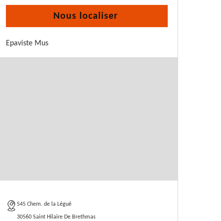
Nous localiser
Epaviste Mus
545 Chem. de la Légué
30560 Saint Hilaire De Brethmas