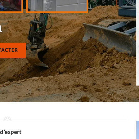
1
TACTER
 d’expert