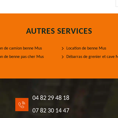
AUTRES SERVICES
on de camion benne Mus
Location de benne Mus
on de benne pas cher Mus
Débarras de grenier et cave 
04 82 29 48 18
07 82 30 14 47