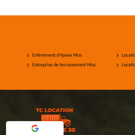
Enlèvement d'épave Mus
Locati
Entreprise de terrassement Mus
Locati