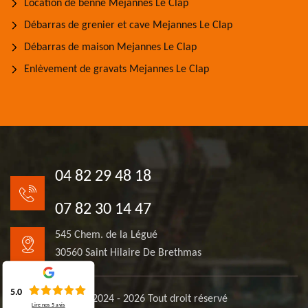
Location de benne Mejannes Le Clap
Débarras de grenier et cave Mejannes Le Clap
Débarras de maison Mejannes Le Clap
Enlèvement de gravats Mejannes Le Clap
04 82 29 48 18
07 82 30 14 47
545 Chem. de la Légué
30560 Saint Hilaire De Brethmas
5.0
© 2024 - 2026 Tout droit réservé
Lire nos
5
avis