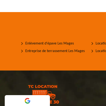
Enlèvement d'épave Les Mages
Locati
Entreprise de terrassement Les Mages
Locati