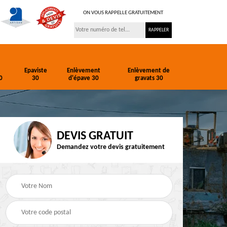
ON VOUS RAPPELLE GRATUITEMENT
Epaviste
Enlèvement
Enlèvement de
0
30
d'épave 30
gravats 30
DEVIS GRATUIT
Demandez votre devis gratuitement
ion
Entreprise de
Epaviste 30
terrassement 30