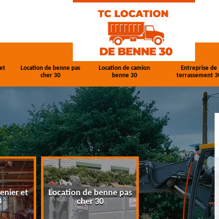
et
Location de benne pas
Location de camion
Entreprise de
cher 30
benne 30
terrassement 3
enier et
Location de benne pas
Location de cam
0
cher 30
benne 30