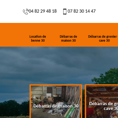
04 82 29 48 18
07 82 30 14 47
Location de
Débarras de
Débarras de grenier 
benne 30
maison 30
cave 30
Débarras de gr
de benne 30
Débarras de maison 30
cave 3