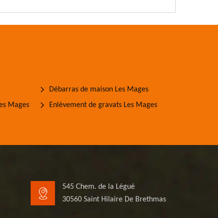
Débarras de maison Les Mages
Les Mages
Enlèvement de gravats Les Mages
545 Chem. de la Légué
30560 Saint Hilaire De Brethmas