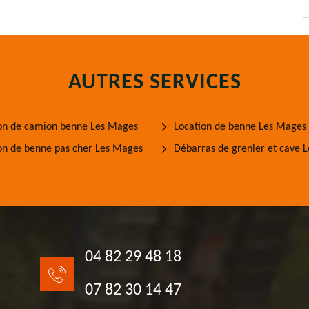
AUTRES SERVICES
on de camion benne Les Mages
Location de benne Les Mages
on de benne pas cher Les Mages
Débarras de grenier et cave 
04 82 29 48 18
07 82 30 14 47