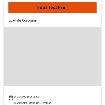
Nous localiser
Epaviste Corconne
545 Chem. de la Légué
30560 Saint Hilaire De Brethmas